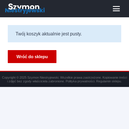
Twój koszyk aktualnie jest pusty.
Wróć do sklepu
Copyright © 2025 Szymon Niestryjewski. Wszelkie prawa zastrzeżone. Kopiowanie treści
i zdjęć bez zgody właściciela zabronione.
Polityka prywatności
.
Regulamin sklepu
.